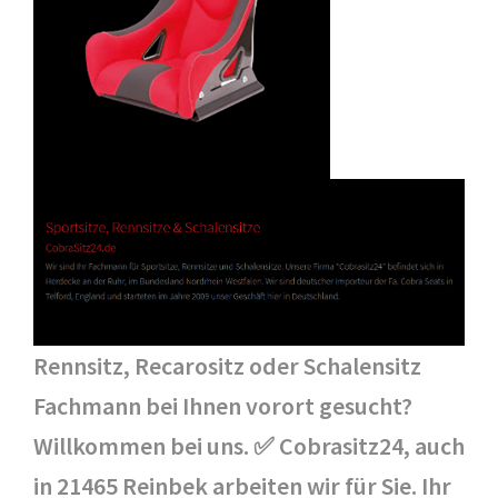
Rennsitz, Recarositz oder Schalensitz
Fachmann bei Ihnen vorort gesucht?
Willkommen bei uns. ✅ Cobrasitz24, auch
in 21465 Reinbek arbeiten wir für Sie. Ihr