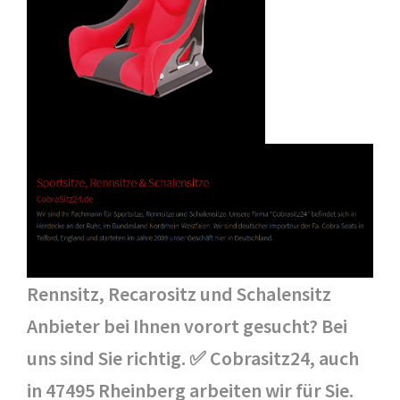
Rennsitz, Recarositz und Schalensitz
Anbieter bei Ihnen vorort gesucht? Bei
uns sind Sie richtig. ✅ Cobrasitz24, auch
in 47495 Rheinberg arbeiten wir für Sie.