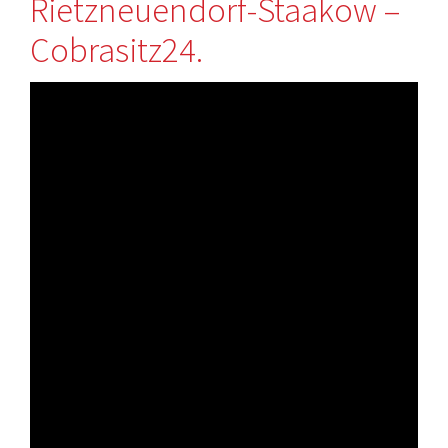
Rietzneuendorf-Staakow –
Cobrasitz24.