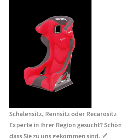
Schalensitz, Rennsitz oder Recarositz
Experte in Ihrer Region gesucht? Schön
dass Sie zu uns gekommen sind. ✅