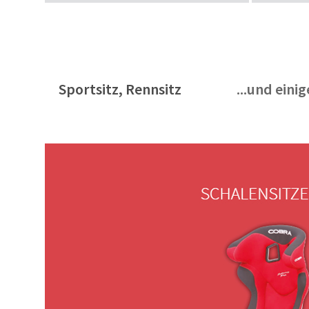
Sportsitz, Rennsitz
...und einig