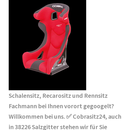
Schalensitz, Recarositz und Rennsitz
Fachmann bei Ihnen vorort gegoogelt?
Willkommen bei uns. ✅ Cobrasitz24, auch
in 38226 Salzgitter stehen wir für Sie