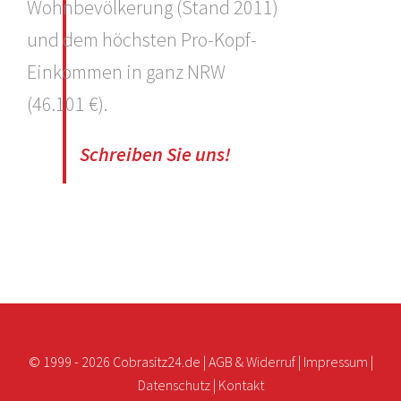
Wohnbevölkerung (Stand 2011)
und dem höchsten Pro-Kopf-
Einkommen in ganz NRW
(46.101 €).
Schreiben Sie uns!
© 1999 -
2026 Cobrasitz24.de |
AGB & Widerruf
|
Impressum
|
Datenschutz
|
Kontakt