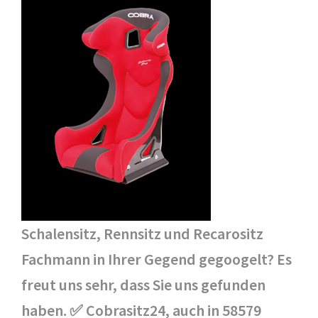
Schalensitz, Rennsitz und Recarositz
Fachmann in Ihrer Gegend gegoogelt? Es
freut uns sehr, dass Sie uns gefunden
haben. ✅ Cobrasitz24, auch in 58579