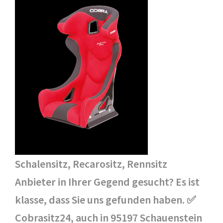
Schalensitz, Recarositz, Rennsitz
Anbieter in Ihrer Gegend gesucht? Es ist
klasse, dass Sie uns gefunden haben. ✅
Cobrasitz24, auch in 95197 Schauenstein