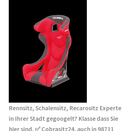
Rennsitz, Schalensitz, Recarositz Experte
in Ihrer Stadt gegoogelt? Klasse dass Sie
hier sind. ✅ Cobrasitz24, auch in 98711