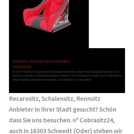
Recarositz, Schalensitz, Rennsitz
Anbieter in Ihrer Stadt gesucht? Schön
dass Sie uns besuchen. ✅ Cobrasitz24,
auch in 16303 Schwedt (Oder) stehen wir