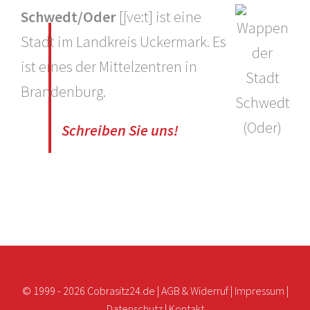
Schwedt/Oder
[ʃveːt] ist eine
Stadt im Landkreis Uckermark. Es
ist eines der Mittelzentren in
Brandenburg.
Schreiben Sie uns!
© 1999 -
2026 Cobrasitz24.de |
AGB & Widerruf
|
Impressum
|
Datenschutz
|
Kontakt