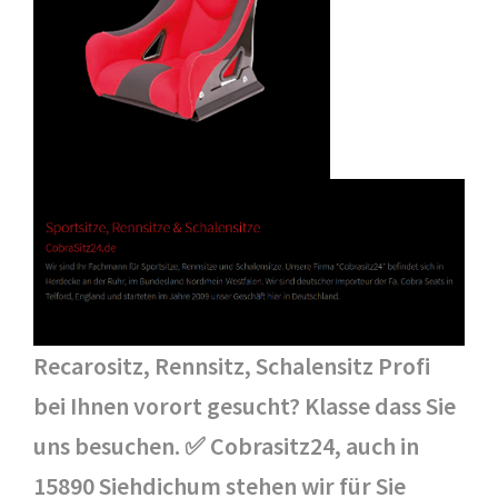
Recarositz, Rennsitz, Schalensitz Profi
bei Ihnen vorort gesucht? Klasse dass Sie
uns besuchen. ✅ Cobrasitz24, auch in
15890 Siehdichum stehen wir für Sie