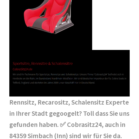
Rennsitz, Recarositz, Schalensitz Experte
in Ihrer Stadt gegoogelt? Toll dass Sie uns
gefunden haben. ✅ Cobrasitz24, auch in
84359 Simbach (Inn) sind wir für Sie da.