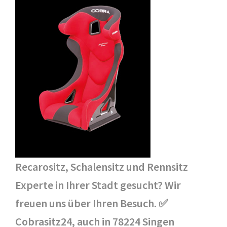
Recarositz, Schalensitz und Rennsitz
Experte in Ihrer Stadt gesucht? Wir
freuen uns über Ihren Besuch. ✅
Cobrasitz24, auch in 78224 Singen