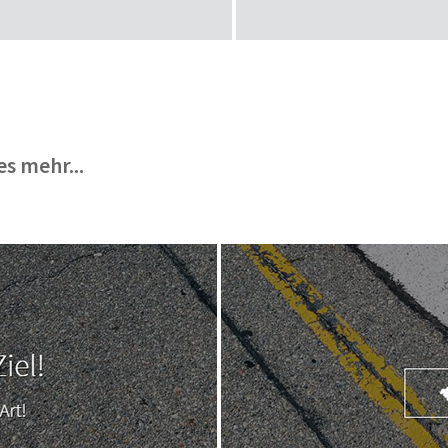
es mehr...