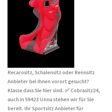
Recarositz, Schalensitz oder Rennsitz
Anbieter bei Ihnen vorort gesucht?
Klasse dass Sie hier sind. ✅ Cobrasitz24,
auch in 59423 Unna stehen wir für Sie
bereit. Ihr Sportsitz Anbieter für