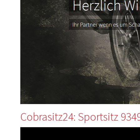
Cobrasitz24: Sportsitz 93