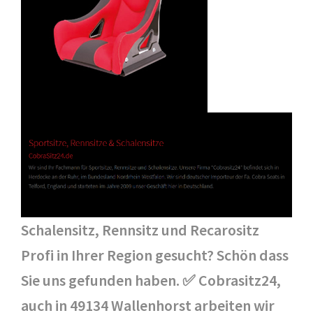
Schalensitz, Rennsitz und Recarositz
Profi in Ihrer Region gesucht? Schön dass
Sie uns gefunden haben. ✅ Cobrasitz24,
auch in 49134 Wallenhorst arbeiten wir