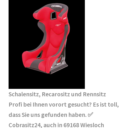
Schalensitz, Recarositz und Rennsitz
Profi bei Ihnen vorort gesucht? Es ist toll,
dass Sie uns gefunden haben. ✅
Cobrasitz24, auch in 69168 Wiesloch