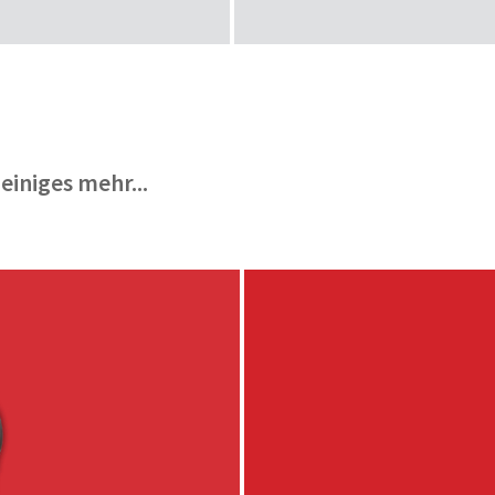
 einiges mehr...