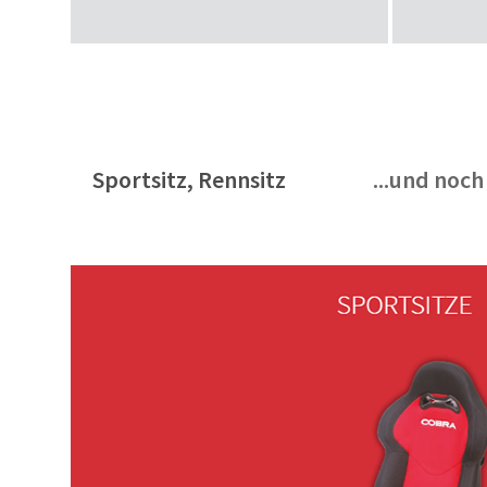
Sportsitz, Rennsitz
...und noch