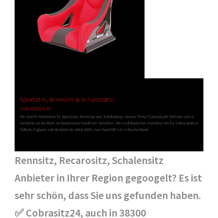
Rennsitz, Recarositz, Schalensitz
Anbieter in Ihrer Region gegoogelt? Es ist
sehr schön, dass Sie uns gefunden haben.
✅ Cobrasitz24, auch in 38300